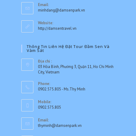
application
Email:
in
Opens
minhdang@damsenpark.vn
your
in
application
your
Website:
application
http://damsentravel.vn
Thông Tin Liên Hệ Đặt Tour Đầm Sen Và
Vàm Sát
Địa chỉ :
03 Hòa Bình, Phường 3, Quận 11, Ho Chi Minh
City, Vietnam
Phone:
0902.575.805 - Ms.Thy Minh
Opens
Mobile:
in
0902.575.805
your
application
Email:
Opens
thyminh@damsenpark.vn
in