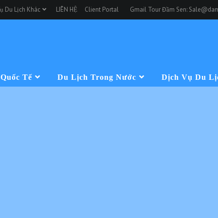
ụ Du Lịch Khác
LIÊN HỆ
Client Portal
Gmail Tour Đầm Sen: Sale@dam
 Quốc Tế
Du Lịch Trong Nước
Dịch Vụ Du Lị