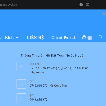
sentravel.vn
ch Khác
LIÊN HỆ
Client Portal
0
Thông Tin Liên Hệ Đặt Tour Nước Ngoài
Địa chỉ :
03 Hòa Bình, Phường 3, Quận 11, Ho Chi Minh
City, Vietnam
ĐT:
0946.656.672 - Ms.Công Minh
Opens
ĐT:
in
0946.656.672
your
Opens