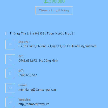
₫
1,590,000
Thêm vào giỏ hàng
Thông Tin Liên Hệ Đặt Tour Nước Ngoài
Địa chỉ :
03 Hòa Bình, Phường 3, Quận 11, Ho Chi Minh City, Vietnam
ĐT:
0946.656.672 - Ms.Công Minh
Opens
ĐT:
in
0946.656.672
your
Opens
application
Email:
in
Opens
minhdang@damsenpark.vn
your
in
application
your
Website:
application
http://damsentravel.vn