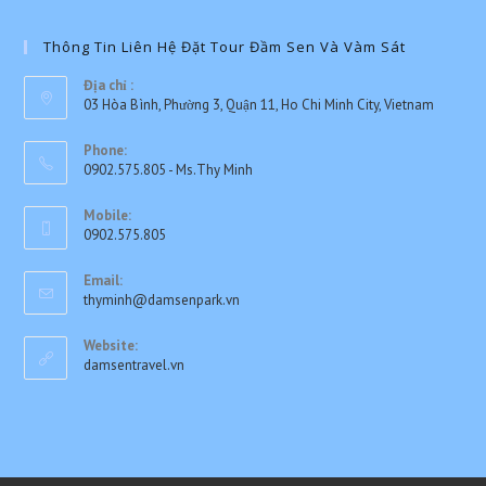
Thông Tin Liên Hệ Đặt Tour Đầm Sen Và Vàm Sát
Địa chỉ :
03 Hòa Bình, Phường 3, Quận 11, Ho Chi Minh City, Vietnam
Phone:
0902.575.805 - Ms.Thy Minh
Opens
Mobile:
in
0902.575.805
your
application
Email:
Opens
thyminh@damsenpark.vn
in
your
Website:
application
damsentravel.vn