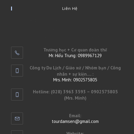
Liên Hệ
Trung Tâm Du Lịch Đầm Sen chuyên tổ chức các tour du
lịch nước ngoài và trong nước . Được thành lập và có
nhiều năm kinh nghiệm tổ chức các tour lịch .
Trường học + Cơ quan đoàn thể
Mr. Hiếu Trung: 0989967129
Opens
Công ty Du Lịch / Giáo xứ / Nhóm bạn / Công
in
nhân + sự kiện.... :
your
Mrs. Minh: 0902575805
application
Opens
Hotline: (028) 3963 3593 – 0902575805
in
(Mrs. Minh)
your
(028) 3963 3593 – 0902575805
application
Email:
tourdamsen@gmail.com
Opens
in
your
Website: