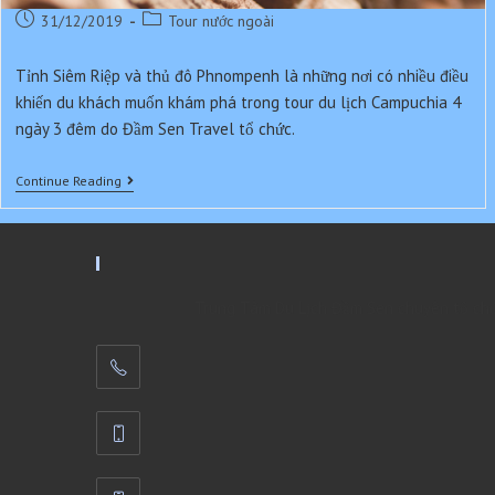
Post
Post
31/12/2019
Tour nước ngoài
published:
category:
Tỉnh Siêm Riệp và thủ đô Phnompenh là những nơi có nhiều điều
khiến du khách muốn khám phá trong tour du lịch Campuchia 4
ngày 3 đêm do Đầm Sen Travel tổ chức.
Campuchia:
Continue Reading
Siem
Reap
–
Phnom
Penh
Trung Tâm Du Lịch Đầm Sen chuyên tổ chức 