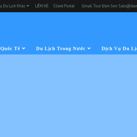
ụ Du Lịch Khác
LIÊN HỆ
Client Portal
Gmail Tour Đầm Sen: Sale@dam
 Quốc Tế
Du Lịch Trong Nước
Dịch Vụ Du Lị