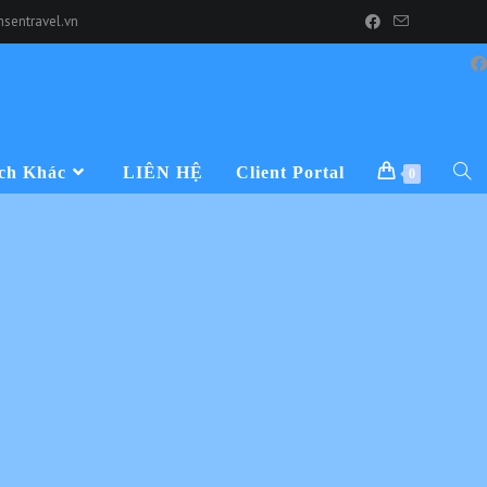
sentravel.vn
ch Khác
LIÊN HỆ
Client Portal
0