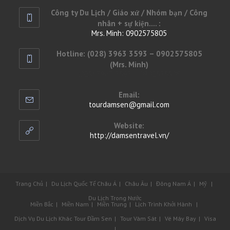
Opens
Công ty Du Lịch / Giáo xứ / Nhóm bạn / Công
in
nhân + sự kiện.... :
your
Mrs. Minh: 0902575805
application
Opens
Hotline: (028) 3963 3593 – 0902575805
in
(Mrs. Minh)
your
(028) 3963 3593 – 0902575805
application
Email:
tourdamsen@gmail.com
Opens
in
your
Website:
application
http://damsentravel.vn/
Trang Chủ
Du Lịch Quốc Tế
Châu Á
Châu Âu
Đông Nam Á
Mỹ
Du Lịch Trong Nước
Miền Bắc
Miền Nam
Miền Trung
Lịch Trình Khởi Hành
Dịch Vụ Du Lịch Khác
Tour Đầm Sen
Tour Vàm Sát
Vé Máy Bay
Visa