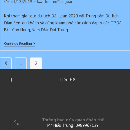
Post
Post
31/12/2019
Tour nước ngoài
published:
category:
Khi tham gia tour du lịch Đài Loan 2020 với Trung tâm Du lịch
Đầm Sen, du khách sẽ cùng khám phá các cảnh đẹp ở các TP.Đài
Bắc, Cao Hùng, Nam Đầu, Đài Trung
Du
Continue Reading
Lịch
Đài
Loan
1
2
Go to the previous page
Liên Hệ
Trung Tâm Du Lịch Đầm Sen chuyên tổ chức các tour du
lịch nước ngoài và trong nước . Được thành lập và có
nhiều năm kinh nghiệm tổ chức các tour lịch .
Trường học + Cơ quan đoàn thể
Mr. Hiếu Trung: 0989967129