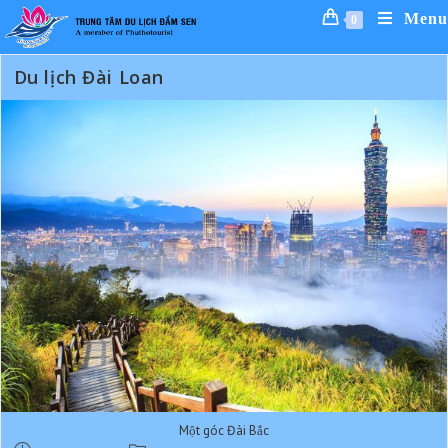
Skip
Menu
0
to
content
Du lịch Đài Loan
Một góc Đài Bắc