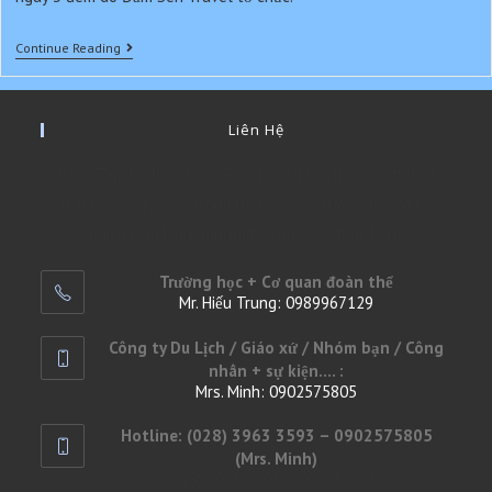
Campuchia:
Continue Reading
Siem
Reap
–
Phnom
Liên Hệ
Penh
Trung Tâm Du Lịch Đầm Sen chuyên tổ chức các tour du
lịch nước ngoài và trong nước . Được thành lập và có
nhiều năm kinh nghiệm tổ chức các tour lịch .
Trường học + Cơ quan đoàn thể
Mr. Hiếu Trung: 0989967129
Opens
Công ty Du Lịch / Giáo xứ / Nhóm bạn / Công
in
nhân + sự kiện.... :
your
Mrs. Minh: 0902575805
application
Opens
Hotline: (028) 3963 3593 – 0902575805
in
(Mrs. Minh)
your
(028) 3963 3593 – 0902575805