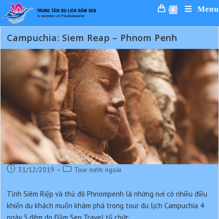
Skip
Menu
0
to
content
Campuchia: Siem Reap – Phnom Penh
Post
Post
31/12/2019
Tour nước ngoài
published:
category:
Tỉnh Siêm Riệp và thủ đô Phnompenh là những nơi có nhiều điều
khiến du khách muốn khám phá trong tour du lịch Campuchia 4
ngày 3 đêm do Đầm Sen Travel tổ chức.