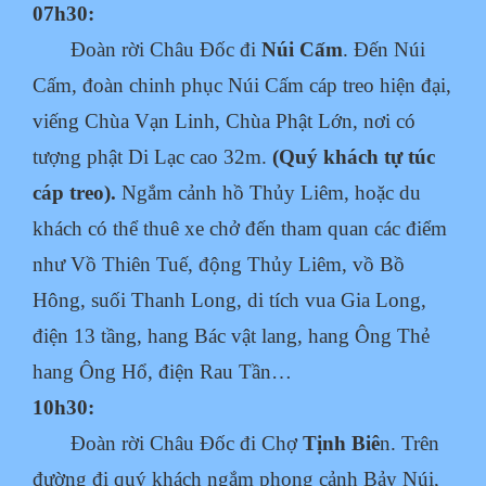
07h30:
Đoàn rời Châu Đốc đi
Núi Cấm
. Đến Núi
Cấm, đoàn chinh phục Núi Cấm cáp treo hiện
đại,
viếng Chùa Vạn Linh, Chùa Phật Lớn, nơi có
tượng phật Di Lạc cao 32m.
(Quý
khách tự túc
cáp treo).
Ngắm cảnh hồ Thủy Liêm, hoặc du
khách có thể thuê xe chở đến tham quan các điểm
như Vồ Thiên Tuế, động Thủy Liêm, vồ Bồ
Hông, suối Thanh Long, di tích vua Gia
Long,
điện 13 tầng, hang Bác vật lang, hang Ông Thẻ
hang Ông Hổ, điện Rau Tần…
10h30:
Đoàn rời Châu Đốc đi Chợ
Tịnh Biê
n. Trên
đường đi quý khách ngắm phong cảnh Bảy Núi,