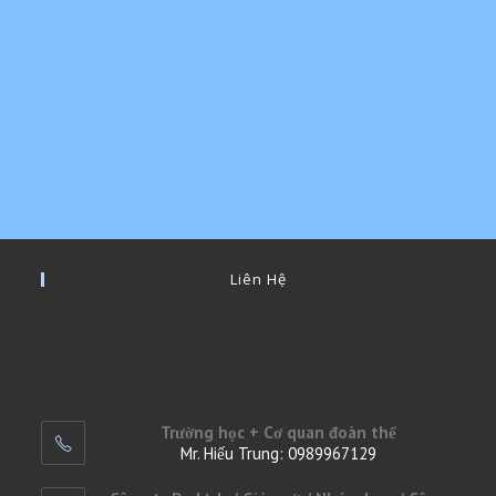
Liên Hệ
Trung Tâm Du Lịch Đầm Sen chuyên tổ chức các tour du
lịch nước ngoài và trong nước . Được thành lập và có
nhiều năm kinh nghiệm tổ chức các tour lịch .
Trường học + Cơ quan đoàn thể
Mr. Hiếu Trung: 0989967129