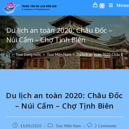
Menu
0
Du lịch an toàn 2020: Châu Đốc –
Núi Cấm – Chợ Tịnh Biên
>
Tour trong nước
>
Tour Miền Nam
>
Du lịch an toàn 2020: Châu Đốc
Du lịch an toàn 2020: Châu Đốc
– Núi Cấm – Chợ Tịnh Biên
15/03/2020
Tour Miền Nam
2 Comments