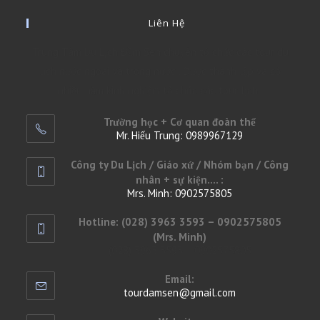
Liên Hệ
Trung Tâm Du Lịch Đầm Sen chuyên tổ chức các tour du
lịch nước ngoài và trong nước . Được thành lập và có
nhiều năm kinh nghiệm tổ chức các tour lịch .
Trường học + Cơ quan đoàn thể
Mr. Hiếu Trung: 0989967129
Công ty Du Lịch / Giáo xứ / Nhóm bạn / Công
nhân + sự kiện.... :
Mrs. Minh: 0902575805
Hotline: (028) 3963 3593 – 0902575805
(Mrs. Minh)
(028) 3963 3593 – 0902575805
Email:
tourdamsen@gmail.com