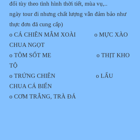
đổi tùy theo tình hình thời tiết, mùa vụ,..
ngày tour đi nhưng chất lượng vẫn đảm bảo như
thực đơn đã cung cấp)
o CÁ CHIÊN MẮM XOÀI o MỰC XÀO
CHUA NGỌT
o TÔM SỐT ME o THỊT KHO
TỘ
o TRỨNG CHIÊN o LẨU
CHUA CÁ BIỂN
o CƠM TRẮNG, TRÀ ĐÁ