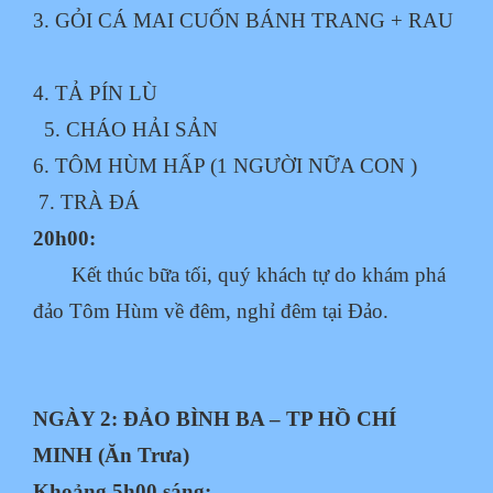
3. GỎI CÁ MAI CUỐN BÁNH TRANG + RAU
4. TẢ PÍN LÙ
5. CHÁO HẢI SẢN
6. TÔM HÙM HẤP (1 NGƯỜI NỮA CON )
7. TRÀ ĐÁ
20h00:
Kết thúc bữa tối, quý khách tự do khám phá
đảo Tôm Hùm về đêm, nghỉ đêm tại Đảo.
NGÀY 2: ĐẢO BÌNH BA – TP HỒ CHÍ
MINH (Ăn Trưa)
Khoảng 5h00 sáng: