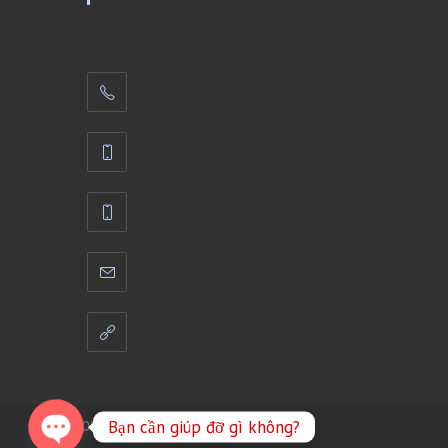
Trung Tâm Du Lịch Đầm Sen chuyên tổ chức 
Bạn cần giúp đỡ gì không?
COPYRIGHT 2021 - PHUTHOTOURIST