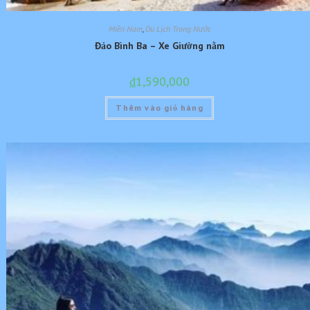
Miền Nam
,
Du Lịch Trong Nước
Đảo Bình Ba – Xe Giường nằm
₫
1,590,000
Thêm vào giỏ hàng