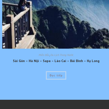
Miền Bắc
,
Du Lịch Trong Nước
Sài Gòn – Hà Nội – Sapa – Lào Cai – Bái Đinh – Hạ Long
Đọc tiếp