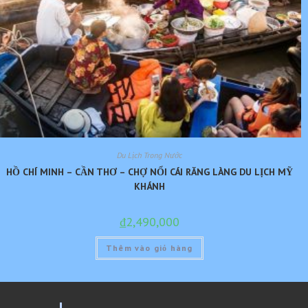
Du Lịch Trong Nước
HỒ CHÍ MINH – CẦN THƠ – CHỢ NỔI CÁI RĂNG LÀNG DU LỊCH MỸ
KHÁNH
₫
2,490,000
Thêm vào giỏ hàng