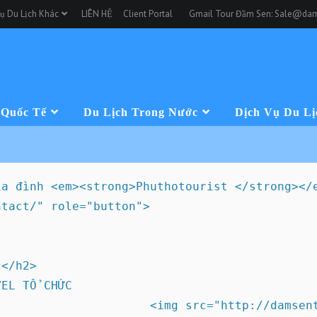
ụ Du Lịch Khác
LIÊN HỆ
Client Portal
Gmail Tour Đầm Sen: Sale@dam
 Quốc Tế
Du Lịch Trong Nước
Dịch Vụ Du Lị
ia đình <em><strong>Phuthotourist </strong></
tact/" role="button">

</h2>

EL TỔ CHỨC

                     <img src="http://damsent