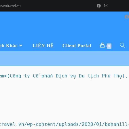
sentravel.vn
ch Khác
LIÊN HỆ
Client Portal
0
em>(Công ty Cổ phần Dịch vụ Du lịch Phú Thọ),
ravel.vn/wp-content/uploads/2020/01/banahill-