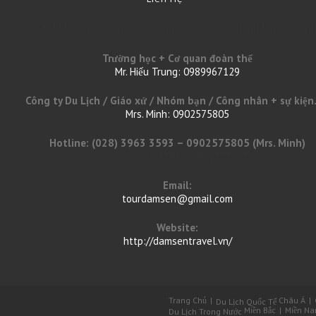
các tour du lịch nước ngoài và trong nước . Được thành lập và có nhi
Trường học + Cơ quan đoàn thể
Mr. Hiếu Trung: 0989967129
Opens
Công ty Du Lịch / Giáo xứ / Nhóm bạn / Công nhân + sự kiện...
in
Mrs. Minh: 0902575805
your
Opens
application
Hotline: (028) 3963 3593 – 0902575805 (Mrs. Minh)
in
(028) 3963 3593 – 0902575805
your
application
Email:
tourdamsen@gmail.com
Opens
in
your
Website:
application
http://damsentravel.vn/
Trang Chủ
Châu Á
Du Lịch Quốc Tế
Miền Bắc
Miền N
Du Lịch Trong Nước