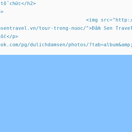
tổ chức</h2>

>

                              <img src="http:/
sentravel.vn/tour-trong-nuoc/">Đầm Sen Travel
ốc</p>
