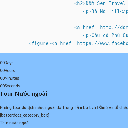
                        <h2>Đầm Sen Travel 
                           <p>Bà Nà Hill</p
                                          
                        <a href="http://dam
                           <p>Câu cá Phú Qu
00Days
00Hours
00Minutes
00Seconds
Tour Nước ngoài
Những tour du lịch nước ngoài do Trung Tâm Du lịch Đầm Sen tổ chức
[betterdocs_category_box]
Tour nước ngoài