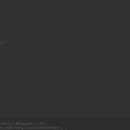
ều năm kinh nghiệm tổ chức các tour lịch .
. :
Châu Âu
Đông Nam Á
Mỹ
am
Miền Trung
Lịch Trình Khởi Hành