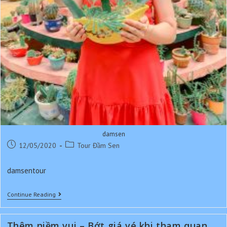
damsen
Post
Post
12/05/2020
Tour Đầm Sen
published:
category:
damsentour
Công
Continue Reading
Viên
Văn
Hóa
Thêm niềm vui – Bớt giá vé khi tham quan