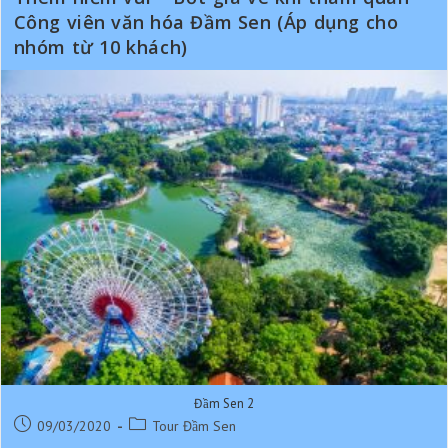
Đầm
Sen
Công viên văn hóa Đầm Sen (Áp dụng cho
Mở
nhóm từ 10 khách)
Cửa
Trở
Lại
!
Đầm Sen 2
Post
Post
09/03/2020
Tour Đầm Sen
published:
category: