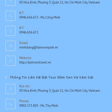
03 Hòa Bình, Phường 3, Quận 11, Ho Chi Minh City, Vietnam
ĐT:
0946.656.672 - Ms.Công Minh
Opens
ĐT:
in
0946.656.672
your
Opens
application
Email:
in
Opens
minhdang@damsenpark.vn
your
in
application
your
Website:
application
http://damsentravel.vn
Thông Tin Liên Hệ Đặt Tour Đầm Sen Và Vàm Sát
Địa chỉ :
03 Hòa Bình, Phường 3, Quận 11, Ho Chi Minh City, Vietnam
Phone:
0902.575.805 - Ms.Thy Minh
Opens