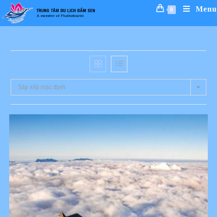
Skip
Menu
0
to
content
Sắp xếp mặc định