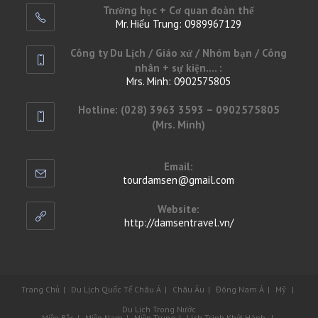
Trường học + Cơ quan đoàn thể
Mr. Hiếu Trung: 0989967129
Opens
Công ty Du Lịch / Giáo xứ / Nhóm bạn / Công
in
nhân + sự kiện.... :
your
Mrs. Minh: 0902575805
application
Opens
Hotline: (028) 3963 3593 – 0902575805
in
(Mrs. Minh)
your
(028) 3963 3593 – 0902575805
application
Email:
tourdamsen@gmail.com
Opens
in
your
Website:
application
http://damsentravel.vn/
Trang Chủ
Du Lịch Quốc Tế
Châu Á
Châu Âu
Đông Nam Á
Mỹ
Du Lịch Trong Nước
Miền Bắc
Miền Nam
Miền Trung
Lịch Trình Khởi Hành