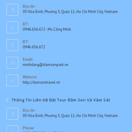
Địa chỉ :
03 Hòa Bình, Phường 3, Quận 11, Ho Chi Minh City, Vietnam
ĐT:
0946.656.672 - Ms.Công Minh
Opens
ĐT:
in
0946.656.672
your
Opens
application
Email:
in
Opens
minhdang@damsenpark.vn
your
in
application
your
Website:
application
http://damsentravel.vn
Thông Tin Liên Hệ Đặt Tour Đầm Sen Và Vàm Sát
Địa chỉ :
03 Hòa Bình, Phường 3, Quận 11, Ho Chi Minh City, Vietnam
Phone: